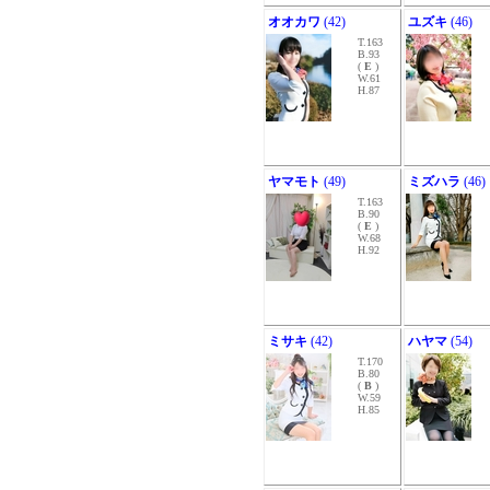
オオカワ
(42)
ユズキ
(46)
T.163
B.93
(
E
)
W.61
H.87
ヤマモト
(49)
ミズハラ
(46)
T.163
B.90
(
E
)
W.68
H.92
ミサキ
(42)
ハヤマ
(54)
T.170
B.80
(
B
)
W.59
H.85