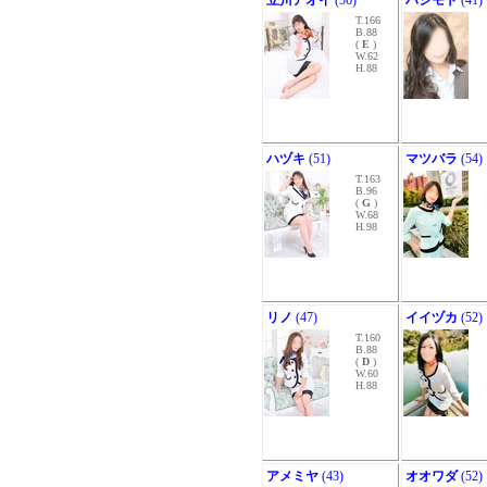
立川アオイ
(56)
ハシモト
(41)
T.166
B.88
(
E
)
W.62
H.88
ハヅキ
(51)
マツバラ
(54)
T.163
B.96
(
G
)
W.68
H.98
リノ
(47)
イイヅカ
(52)
T.160
B.88
(
D
)
W.60
H.88
アメミヤ
(43)
オオワダ
(52)