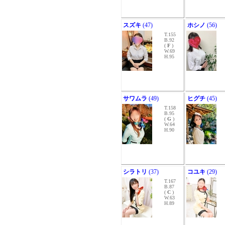
スズキ
(47)
ホシノ
(56)
T.155
B.92
(
F
)
W.69
H.95
サワムラ
(49)
ヒグチ
(45)
T.158
B.95
(
G
)
W.64
H.90
シラトリ
(37)
コユキ
(29)
T.167
B.87
(
C
)
W.63
H.89