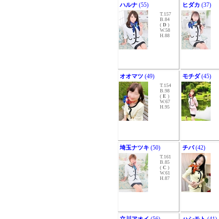
ハルナ
(55)
ヒダカ
(37)
T.157
B.84
(
D
)
W.58
H.88
オオマツ
(49)
モチダ
(45)
T.154
B.98
(
E
)
W.67
H.95
埼玉ナツキ
(50)
チバ
(42)
T.161
B.85
(
C
)
W.61
H.87