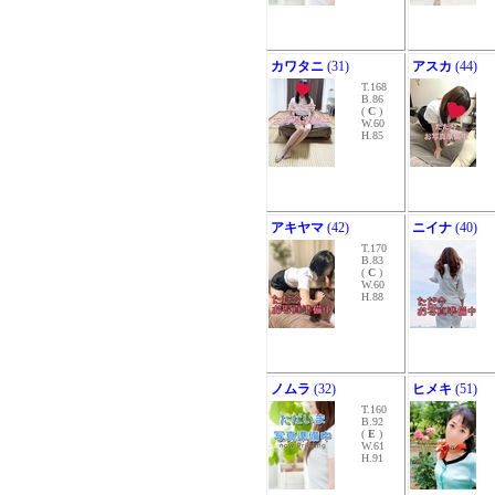
カワタニ
(31)
アスカ
(44)
T.168
B.86
(
C
)
W.60
H.85
アキヤマ
(42)
ニイナ
(40)
T.170
B.83
(
C
)
W.60
H.88
ノムラ
(32)
ヒメキ
(51)
T.160
B.92
(
E
)
W.61
H.91