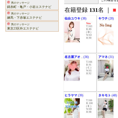
この機会を
男のマッサージ
錦糸町・亀戸・小岩エステナビ
在籍登録
131
名 ｜
■
男のマッサージ
練馬・下赤塚エステナビ
仙台ユウキ
(38)
キウチ
(28)
New
男のマッサージ
T.163
東京23区外エステナビ
B.89
(
D
)
W.63
H.90
名古屋アオ
.. (36)
アマネ
(31)
T.166
B.91
(
C
)
W.61
H.92
ヒラヤマ
(39)
タキモト
(48)
T.166
B.100
(
E
)
W.69
H.98