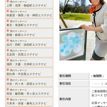
男のマッサージ
上野・浅草・御徒町エステナビ
男のマッサージ
秋葉原・御茶ノ水・神田エステナビ
男のマッサージ
東京・有楽町エステナビ
男のマッサージ
新橋・銀座エステナビ
男のマッサージ
品川・田町・浜松町エステナビ
男のマッサージ
五反田・目黒エステナビ
男のマッサージ
蒲田・大森・大井町エステナビ
男のマッサージ
恵比寿・中目黒エステナビ
割引期間
(
無期限
)
男のマッサージ
割引項目
入会金
｜ 
渋谷・代々木・原宿エステナビ
男のマッサージ
ご新規様限
四谷・飯田橋・市ヶ谷エステナビ
全コース【1
割引内容
男のマッサージ
出張マッサ
六本木・赤坂・麻布エステナビ