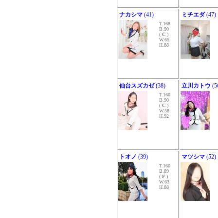
ナカシマ
(41)
ミチエダ
(47)
T.168
B.90
(
C
)
W.65
H.88
仙台スズカゼ
(38)
立川カトウ
(5
T.160
B.90
(
C
)
W.58
H.92
トオノ
(39)
マツシマ
(52)
T.160
B.89
(
F
)
W.63
H.88