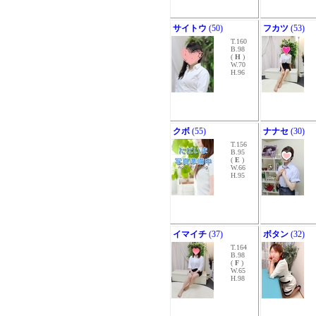
サイトウ
(50)
フカツ
(53)
T.160
B.98
(
H
)
W.70
H.96
クボ
(55)
ナナセ
(30)
T.156
B.95
(
E
)
W.66
H.95
イマイチ
(37)
ボタン
(32)
T.164
B.98
(
F
)
W.65
H.98