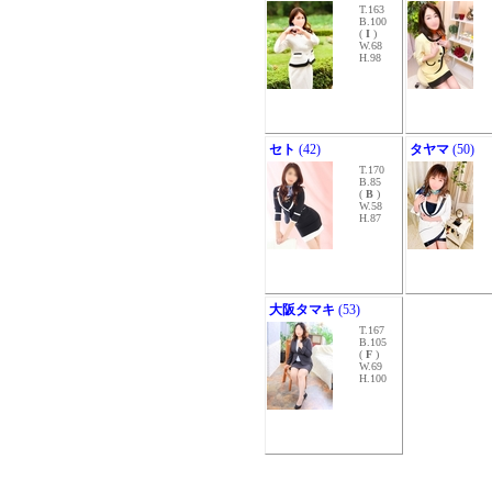
T.163
B.100
(
I
)
W.68
H.98
セト
(42)
タヤマ
(50)
T.170
B.85
(
B
)
W.58
H.87
大阪タマキ
(53)
T.167
B.105
(
F
)
W.69
H.100