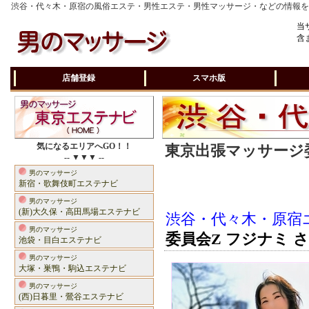
渋谷・代々木・原宿の風俗エステ・男性エステ・男性マッサージ・などの情報
当
含
店舗登録
スマホ版
気になるエリアへGO！！
東京出張マッサージ委
-- ▼▼▼ --
男のマッサージ
新宿・歌舞伎町エステナビ
男のマッサージ
(新)大久保・高田馬場エステナビ
渋谷・代々木・原宿
男のマッサージ
委員会Z フジナミ 
池袋・目白エステナビ
男のマッサージ
大塚・巣鴨・駒込エステナビ
男のマッサージ
(西)日暮里・鶯谷エステナビ