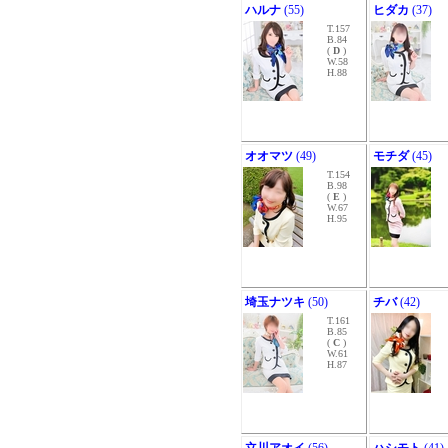
ハルナ
(55)
ヒダカ
(37)
T.157
B.84
(
D
)
W.58
H.88
オオマツ
(49)
モチダ
(45)
T.154
B.98
(
E
)
W.67
H.95
埼玉ナツキ
(50)
チバ
(42)
T.161
B.85
(
C
)
W.61
H.87