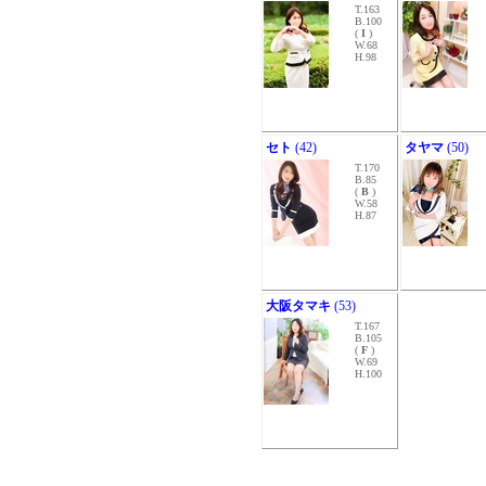
T.163
B.100
(
I
)
W.68
H.98
セト
(42)
タヤマ
(50)
T.170
B.85
(
B
)
W.58
H.87
大阪タマキ
(53)
T.167
B.105
(
F
)
W.69
H.100