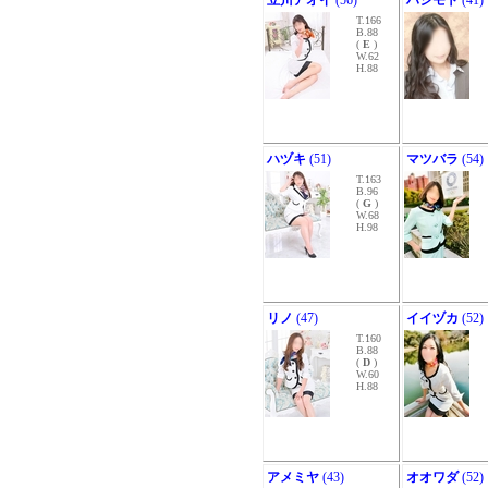
立川アオイ
(56)
ハシモト
(41)
T.166
B.88
(
E
)
W.62
H.88
ハヅキ
(51)
マツバラ
(54)
T.163
B.96
(
G
)
W.68
H.98
リノ
(47)
イイヅカ
(52)
T.160
B.88
(
D
)
W.60
H.88
アメミヤ
(43)
オオワダ
(52)