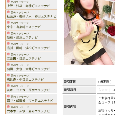
男のマッサージ
上野・浅草・御徒町エステナビ
男のマッサージ
秋葉原・御茶ノ水・神田エステナビ
男のマッサージ
東京・有楽町エステナビ
男のマッサージ
新橋・銀座エステナビ
男のマッサージ
品川・田町・浜松町エステナビ
男のマッサージ
五反田・目黒エステナビ
男のマッサージ
蒲田・大森・大井町エステナビ
男のマッサージ
恵比寿・中目黒エステナビ
割引期間
(
無期限
)
男のマッサージ
割引項目
入会金
｜ 
渋谷・代々木・原宿エステナビ
男のマッサージ
ご新規様限
四谷・飯田橋・市ヶ谷エステナビ
全コース【1
割引内容
男のマッサージ
出張マッサ
六本木・赤坂・麻布エステナビ