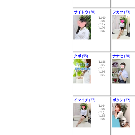
サイトウ
(50)
フカツ
(53)
T.160
B.98
(
H
)
W.70
H.96
クボ
(55)
ナナセ
(30)
T.156
B.95
(
E
)
W.66
H.95
イマイチ
(37)
ボタン
(32)
T.164
B.98
(
F
)
W.65
H.98