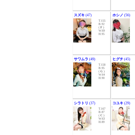
スズキ
(47)
ホシノ
(56)
T.155
B.92
(
F
)
W.69
H.95
サワムラ
(49)
ヒグチ
(45)
T.158
B.95
(
G
)
W.64
H.90
シラトリ
(37)
コユキ
(29)
T.167
B.87
(
C
)
W.63
H.89