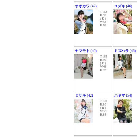
オオカワ
(42)
ユズキ
(46)
T.163
B.93
(
E
)
W.61
H.87
ヤマモト
(49)
ミズハラ
(46)
T.163
B.90
(
E
)
W.68
H.92
ミサキ
(42)
ハヤマ
(54)
T.170
B.80
(
B
)
W.59
H.85