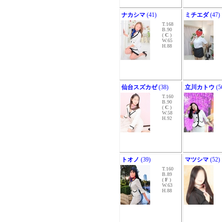
ナカシマ
(41)
ミチエダ
(47)
T.168
B.90
(
C
)
W.65
H.88
仙台スズカゼ
(38)
立川カトウ
(5
T.160
B.90
(
C
)
W.58
H.92
トオノ
(39)
マツシマ
(52)
T.160
B.89
(
F
)
W.63
H.88