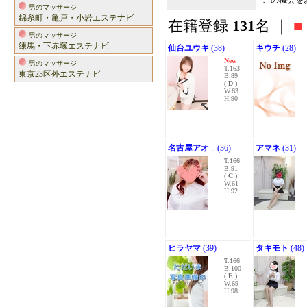
この機会を
男のマッサージ
錦糸町・亀戸・小岩エステナビ
在籍登録
131
名 ｜
■
男のマッサージ
練馬・下赤塚エステナビ
仙台ユウキ
(38)
キウチ
(28)
New
男のマッサージ
T.163
東京23区外エステナビ
B.89
(
D
)
W.63
H.90
名古屋アオ
.. (36)
アマネ
(31)
T.166
B.91
(
C
)
W.61
H.92
ヒラヤマ
(39)
タキモト
(48)
T.166
B.100
(
E
)
W.69
H.98