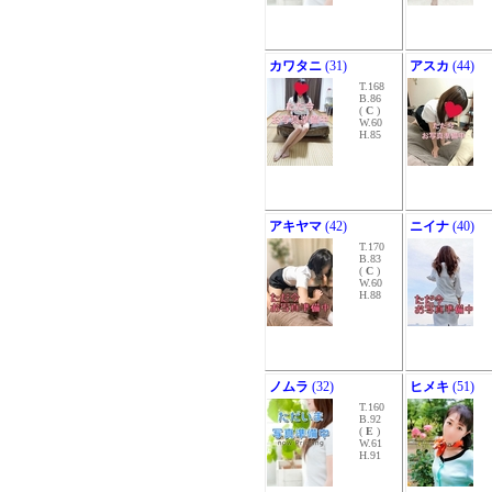
カワタニ
(31)
アスカ
(44)
T.168
B.86
(
C
)
W.60
H.85
アキヤマ
(42)
ニイナ
(40)
T.170
B.83
(
C
)
W.60
H.88
ノムラ
(32)
ヒメキ
(51)
T.160
B.92
(
E
)
W.61
H.91