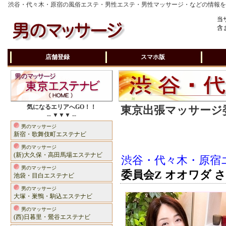
渋谷・代々木・原宿の風俗エステ・男性エステ・男性マッサージ・などの情報
当
含
店舗登録
スマホ版
気になるエリアへGO！！
東京出張マッサージ委
-- ▼▼▼ --
男のマッサージ
新宿・歌舞伎町エステナビ
男のマッサージ
(新)大久保・高田馬場エステナビ
渋谷・代々木・原宿
男のマッサージ
委員会Z オオワダ 
池袋・目白エステナビ
男のマッサージ
大塚・巣鴨・駒込エステナビ
男のマッサージ
(西)日暮里・鶯谷エステナビ