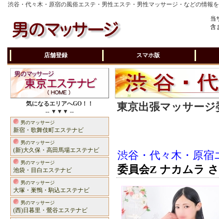
渋谷・代々木・原宿の風俗エステ・男性エステ・男性マッサージ・などの情報
当
含
店舗登録
スマホ版
気になるエリアへGO！！
東京出張マッサージ委
-- ▼▼▼ --
男のマッサージ
新宿・歌舞伎町エステナビ
男のマッサージ
(新)大久保・高田馬場エステナビ
渋谷・代々木・原宿
男のマッサージ
委員会Z ナカムラ 
池袋・目白エステナビ
男のマッサージ
大塚・巣鴨・駒込エステナビ
男のマッサージ
(西)日暮里・鶯谷エステナビ