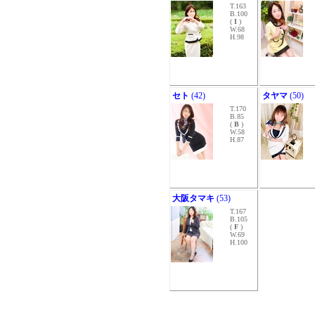
T.163
B.100
(
I
)
W.68
H.98
セト
(42)
タヤマ
(50)
T.170
B.85
(
B
)
W.58
H.87
大阪タマキ
(53)
T.167
B.105
(
F
)
W.69
H.100