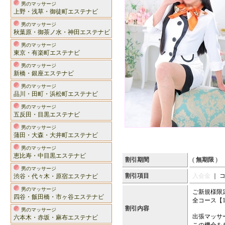
男のマッサージ
上野・浅草・御徒町エステナビ
男のマッサージ
秋葉原・御茶ノ水・神田エステナビ
男のマッサージ
東京・有楽町エステナビ
男のマッサージ
新橋・銀座エステナビ
男のマッサージ
品川・田町・浜松町エステナビ
男のマッサージ
五反田・目黒エステナビ
男のマッサージ
蒲田・大森・大井町エステナビ
男のマッサージ
恵比寿・中目黒エステナビ
割引期間
(
無期限
)
男のマッサージ
割引項目
入会金
｜ 
渋谷・代々木・原宿エステナビ
男のマッサージ
ご新規様限
四谷・飯田橋・市ヶ谷エステナビ
全コース【1
割引内容
男のマッサージ
出張マッサ
六本木・赤坂・麻布エステナビ