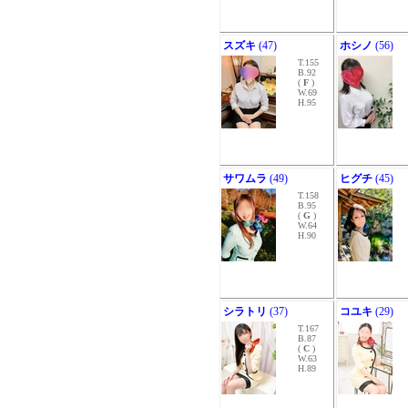
スズキ
(47)
ホシノ
(56)
T.155
B.92
(
F
)
W.69
H.95
サワムラ
(49)
ヒグチ
(45)
T.158
B.95
(
G
)
W.64
H.90
シラトリ
(37)
コユキ
(29)
T.167
B.87
(
C
)
W.63
H.89