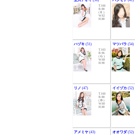
立川アオイ
(56)
ハシモト
(41)
T.166
B.88
(
E
)
W.62
H.88
ハヅキ
(51)
マツバラ
(54)
T.163
B.96
(
G
)
W.68
H.98
リノ
(47)
イイヅカ
(52)
T.160
B.88
(
D
)
W.60
H.88
アメミヤ
(43)
オオワダ
(52)