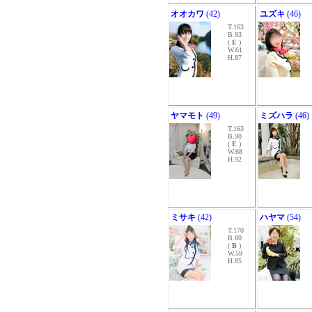
オオカワ
(42)
ユズキ
(46)
T.163
B.93
(
E
)
W.61
H.87
ヤマモト
(49)
ミズハラ
(46)
T.163
B.90
(
E
)
W.68
H.92
ミサキ
(42)
ハヤマ
(54)
T.170
B.80
(
B
)
W.59
H.85