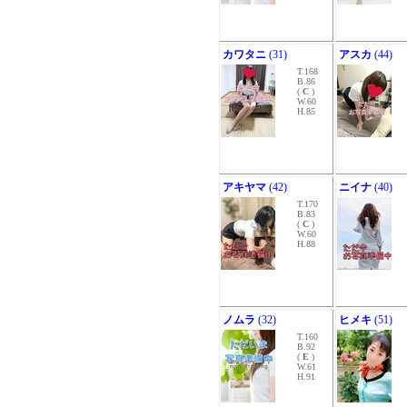
カワタニ
(31)
アスカ
(44)
T.168
B.86
(
C
)
W.60
H.85
アキヤマ
(42)
ニイナ
(40)
T.170
B.83
(
C
)
W.60
H.88
ノムラ
(32)
ヒメキ
(51)
T.160
B.92
(
E
)
W.61
H.91