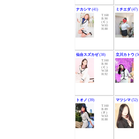
ナカシマ
(41)
ミチエダ
(47)
T.168
B.90
(
C
)
W.65
H.88
仙台スズカゼ
(38)
立川カトウ
(5
T.160
B.90
(
C
)
W.58
H.92
トオノ
(39)
マツシマ
(52)
T.160
B.89
(
F
)
W.63
H.88