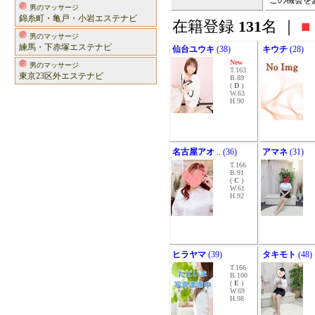
この機会を
男のマッサージ
錦糸町・亀戸・小岩エステナビ
在籍登録
131
名 ｜
■
男のマッサージ
練馬・下赤塚エステナビ
仙台ユウキ
(38)
キウチ
(28)
New
男のマッサージ
T.163
東京23区外エステナビ
B.89
(
D
)
W.63
H.90
名古屋アオ
.. (36)
アマネ
(31)
T.166
B.91
(
C
)
W.61
H.92
ヒラヤマ
(39)
タキモト
(48)
T.166
B.100
(
E
)
W.69
H.98