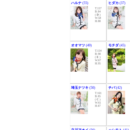
ハルナ
(55)
ヒダカ
(37)
T.157
B.84
(
D
)
W.58
H.88
オオマツ
(49)
モチダ
(45)
T.154
B.98
(
E
)
W.67
H.95
埼玉ナツキ
(50)
チバ
(42)
T.161
B.85
(
C
)
W.61
H.87