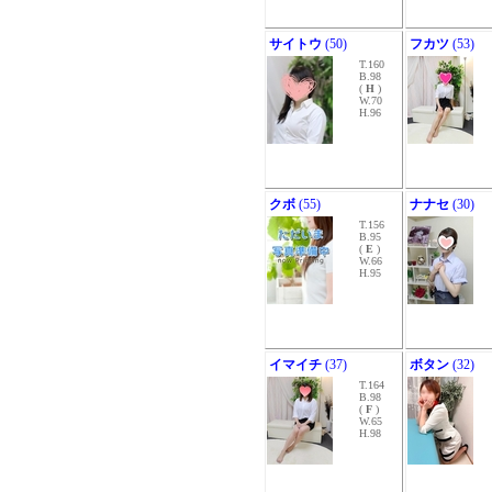
サイトウ
(50)
フカツ
(53)
T.160
B.98
(
H
)
W.70
H.96
クボ
(55)
ナナセ
(30)
T.156
B.95
(
E
)
W.66
H.95
イマイチ
(37)
ボタン
(32)
T.164
B.98
(
F
)
W.65
H.98