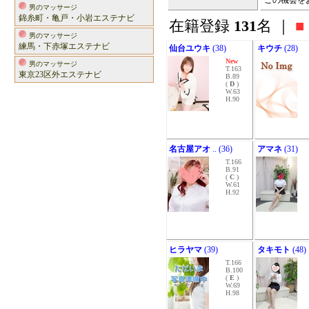
この機会を
男のマッサージ
錦糸町・亀戸・小岩エステナビ
在籍登録
131
名 ｜
■
男のマッサージ
練馬・下赤塚エステナビ
仙台ユウキ
(38)
キウチ
(28)
New
男のマッサージ
T.163
東京23区外エステナビ
B.89
(
D
)
W.63
H.90
名古屋アオ
.. (36)
アマネ
(31)
T.166
B.91
(
C
)
W.61
H.92
ヒラヤマ
(39)
タキモト
(48)
T.166
B.100
(
E
)
W.69
H.98