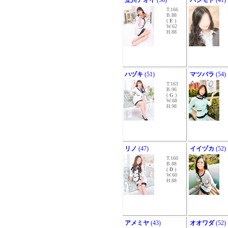
立川アオイ
(56)
ハシモト
(41)
T.166
B.88
(
E
)
W.62
H.88
ハヅキ
(51)
マツバラ
(54)
T.163
B.96
(
G
)
W.68
H.98
リノ
(47)
イイヅカ
(52)
T.160
B.88
(
D
)
W.60
H.88
アメミヤ
(43)
オオワダ
(52)