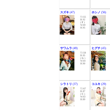
スズキ
(47)
ホシノ
(56)
T.155
B.92
(
F
)
W.69
H.95
サワムラ
(49)
ヒグチ
(45)
T.158
B.95
(
G
)
W.64
H.90
シラトリ
(37)
コユキ
(29)
T.167
B.87
(
C
)
W.63
H.89