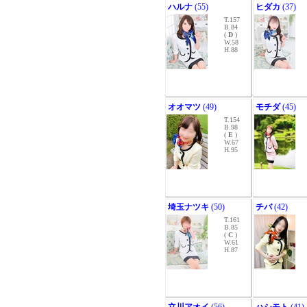
ハルナ
(55)
ヒダカ
(37)
T.157
B.84
(
D
)
W.58
H.88
オオマツ
(49)
モチダ
(45)
T.154
B.98
(
E
)
W.67
H.95
埼玉ナツキ
(50)
チバ
(42)
T.161
B.85
(
C
)
W.61
H.87