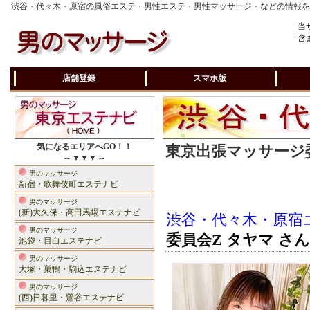
渋谷・代々木・原宿の風俗エステ・男性エステ・男性マッサージ・などの情報
当
含
店舗登録
スマホ版
気になるエリアへGO！！
東京出張マッサージ委
-- ▼▼▼ --
男のマッサージ
新宿・歌舞伎町エステナビ
男のマッサージ
(新)大久保・高田馬場エステナビ
渋谷・代々木・原宿
男のマッサージ
委員会Z タヤマ さん
池袋・目白エステナビ
男のマッサージ
大塚・巣鴨・駒込エステナビ
男のマッサージ
(西)日暮里・鶯谷エステナビ