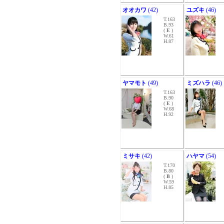
オオカワ
(42)
ユズキ
(46)
T.163
B.93
(
E
)
W.61
H.87
ヤマモト
(49)
ミズハラ
(46)
T.163
B.90
(
E
)
W.68
H.92
ミサキ
(42)
ハヤマ
(54)
T.170
B.80
(
B
)
W.59
H.85