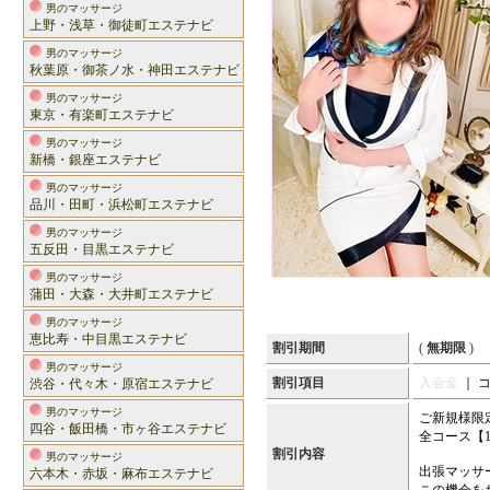
男のマッサージ
上野・浅草・御徒町エステナビ
男のマッサージ
秋葉原・御茶ノ水・神田エステナビ
男のマッサージ
東京・有楽町エステナビ
男のマッサージ
新橋・銀座エステナビ
男のマッサージ
品川・田町・浜松町エステナビ
男のマッサージ
五反田・目黒エステナビ
男のマッサージ
蒲田・大森・大井町エステナビ
男のマッサージ
恵比寿・中目黒エステナビ
割引期間
(
無期限
)
男のマッサージ
割引項目
入会金
｜ 
渋谷・代々木・原宿エステナビ
男のマッサージ
ご新規様限
四谷・飯田橋・市ヶ谷エステナビ
全コース【1
割引内容
男のマッサージ
出張マッサ
六本木・赤坂・麻布エステナビ