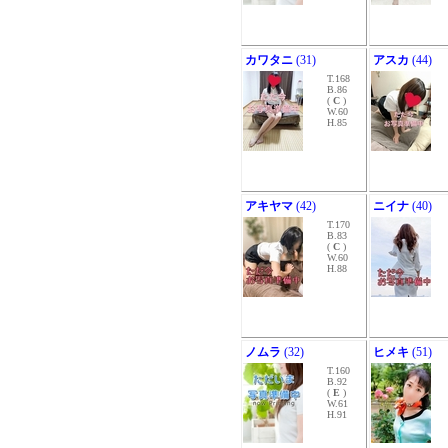
カワタニ
(31)
アスカ
(44)
T.168
B.86
(
C
)
W.60
H.85
アキヤマ
(42)
ニイナ
(40)
T.170
B.83
(
C
)
W.60
H.88
ノムラ
(32)
ヒメキ
(51)
T.160
B.92
(
E
)
W.61
H.91