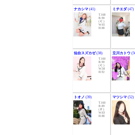
ナカシマ
(41)
ミチエダ
(47)
T.168
B.90
(
C
)
W.65
H.88
仙台スズカゼ
(38)
立川カトウ
(5
T.160
B.90
(
C
)
W.58
H.92
トオノ
(39)
マツシマ
(52)
T.160
B.89
(
F
)
W.63
H.88