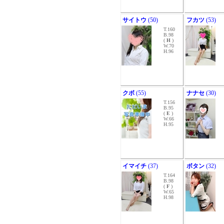
サイトウ
(50)
フカツ
(53)
T.160
B.98
(
H
)
W.70
H.96
クボ
(55)
ナナセ
(30)
T.156
B.95
(
E
)
W.66
H.95
イマイチ
(37)
ボタン
(32)
T.164
B.98
(
F
)
W.65
H.98