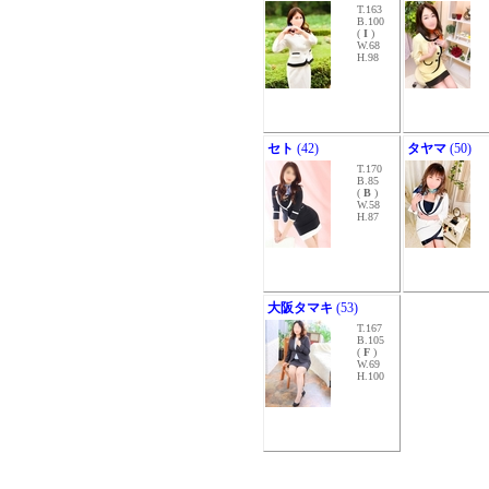
T.163
B.100
(
I
)
W.68
H.98
セト
(42)
タヤマ
(50)
T.170
B.85
(
B
)
W.58
H.87
大阪タマキ
(53)
T.167
B.105
(
F
)
W.69
H.100