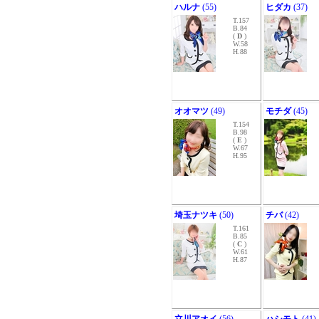
ハルナ
(55)
ヒダカ
(37)
T.157
B.84
(
D
)
W.58
H.88
オオマツ
(49)
モチダ
(45)
T.154
B.98
(
E
)
W.67
H.95
埼玉ナツキ
(50)
チバ
(42)
T.161
B.85
(
C
)
W.61
H.87