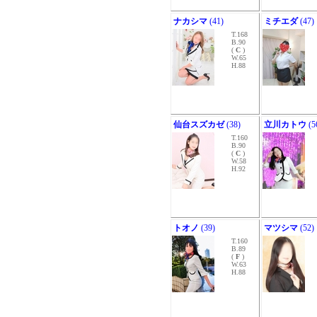
ナカシマ
(41)
ミチエダ
(47)
T.168
B.90
(
C
)
W.65
H.88
仙台スズカゼ
(38)
立川カトウ
(5
T.160
B.90
(
C
)
W.58
H.92
トオノ
(39)
マツシマ
(52)
T.160
B.89
(
F
)
W.63
H.88