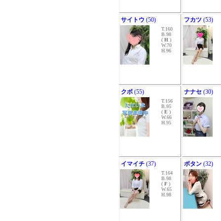
サイトウ
(50)
フカツ
(53)
T.160
B.98
(
H
)
W.70
H.96
クボ
(55)
ナナセ
(30)
T.156
B.95
(
E
)
W.66
H.95
イマイチ
(37)
ボタン
(32)
T.164
B.98
(
F
)
W.65
H.98