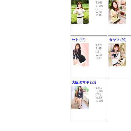
T.163
B.100
(
I
)
W.68
H.98
セト
(42)
タヤマ
(50)
T.170
B.85
(
B
)
W.58
H.87
大阪タマキ
(53)
T.167
B.105
(
F
)
W.69
H.100