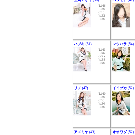
立川アオイ
(56)
ハシモト
(41)
T.166
B.88
(
E
)
W.62
H.88
ハヅキ
(51)
マツバラ
(54)
T.163
B.96
(
G
)
W.68
H.98
リノ
(47)
イイヅカ
(52)
T.160
B.88
(
D
)
W.60
H.88
アメミヤ
(43)
オオワダ
(52)