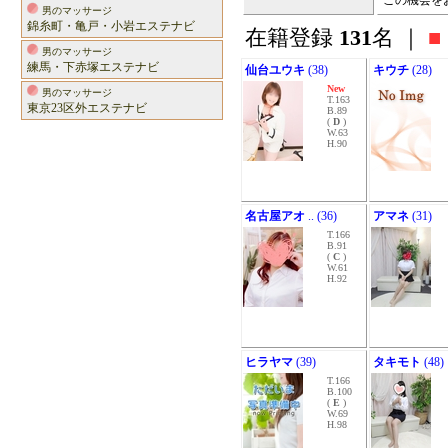
この機会を
男のマッサージ
錦糸町・亀戸・小岩エステナビ
在籍登録
131
名 ｜
■
男のマッサージ
練馬・下赤塚エステナビ
仙台ユウキ
(38)
キウチ
(28)
New
男のマッサージ
T.163
東京23区外エステナビ
B.89
(
D
)
W.63
H.90
名古屋アオ
.. (36)
アマネ
(31)
T.166
B.91
(
C
)
W.61
H.92
ヒラヤマ
(39)
タキモト
(48)
T.166
B.100
(
E
)
W.69
H.98