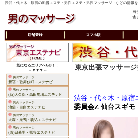
渋谷・代々木・原宿の風俗エステ・男性エステ・男性マッサージ・などの情報
当
含
店舗登録
スマホ版
気になるエリアへGO！！
東京出張マッサージ委
-- ▼▼▼ --
男のマッサージ
新宿・歌舞伎町エステナビ
男のマッサージ
(新)大久保・高田馬場エステナビ
渋谷・代々木・原宿
男のマッサージ
委員会Z 仙台スギモ
池袋・目白エステナビ
男のマッサージ
大塚・巣鴨・駒込エステナビ
男のマッサージ
(西)日暮里・鶯谷エステナビ