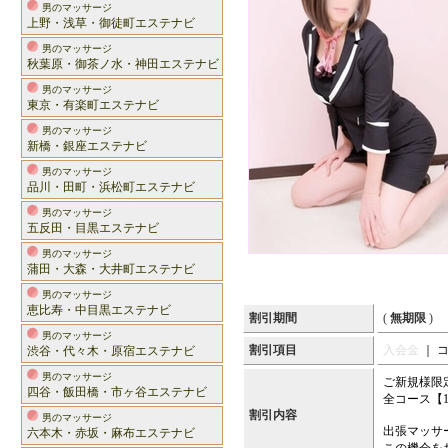
男のマッサージ
上野・浅草・御徒町エステナビ
男のマッサージ
秋葉原・御茶ノ水・神田エステナビ
男のマッサージ
東京・有楽町エステナビ
男のマッサージ
新橋・銀座エステナビ
男のマッサージ
品川・田町・浜松町エステナビ
男のマッサージ
五反田・目黒エステナビ
男のマッサージ
蒲田・大森・大井町エステナビ
男のマッサージ
恵比寿・中目黒エステナビ
割引期間
(
無期限
)
男のマッサージ
割引項目
入会金
｜ 
渋谷・代々木・原宿エステナビ
男のマッサージ
ご新規様限
四谷・飯田橋・市ヶ谷エステナビ
全コース【1
割引内容
男のマッサージ
出張マッサ
六本木・赤坂・麻布エステナビ