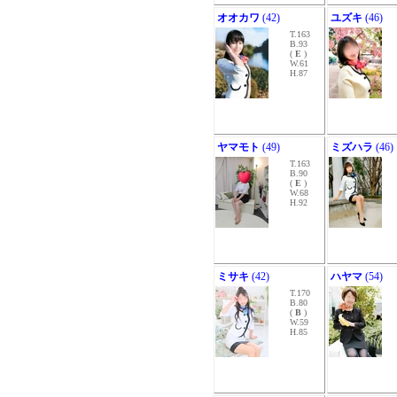
オオカワ
(42)
ユズキ
(46)
T.163
B.93
(
E
)
W.61
H.87
ヤマモト
(49)
ミズハラ
(46)
T.163
B.90
(
E
)
W.68
H.92
ミサキ
(42)
ハヤマ
(54)
T.170
B.80
(
B
)
W.59
H.85