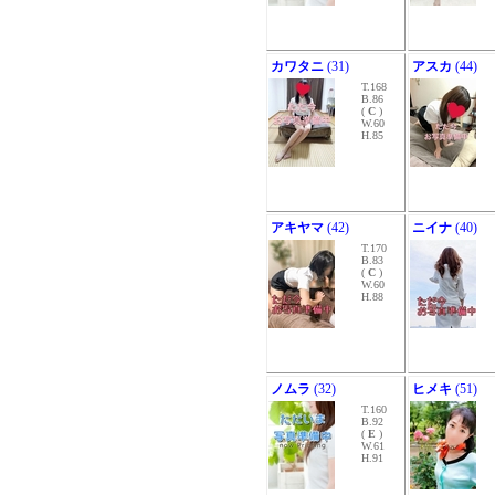
カワタニ
(31)
アスカ
(44)
T.168
B.86
(
C
)
W.60
H.85
アキヤマ
(42)
ニイナ
(40)
T.170
B.83
(
C
)
W.60
H.88
ノムラ
(32)
ヒメキ
(51)
T.160
B.92
(
E
)
W.61
H.91